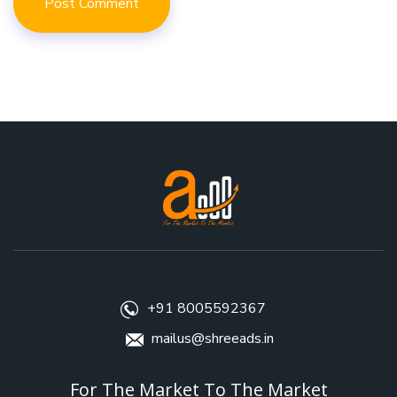
+91 8005592367
mailus@shreeads.in
For The Market To The Market