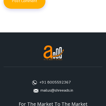
+91 8005592367
mailus@shreeads.in
For The Market To The Market