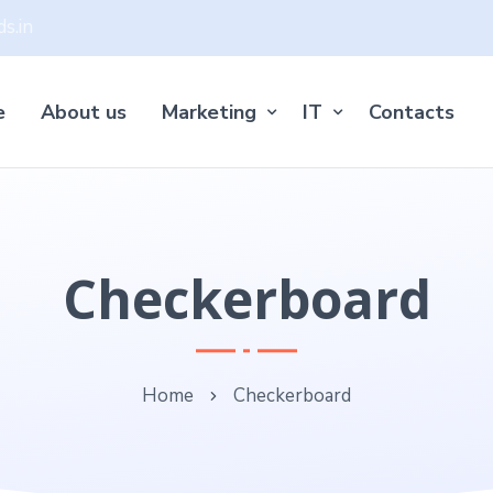
s.in
e
About us
Marketing
IT
Contacts
Checkerboard
Home
Checkerboard