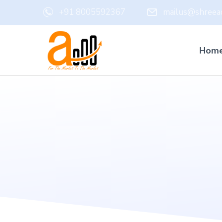
+91 8005592367
mailus@shreead
Hom