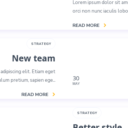
Lorem ipsum dolor sit ame
orci non nunc iaculis lobo
READ MORE
STRATEGY
New team
dipiscing elit. Etiam eget
30
ulum pretium, sapien ege...
MAY
READ MORE
STRATEGY
Better style