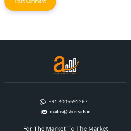
+91 8005592367
mailus@shreeads.in
For The Market To The Market