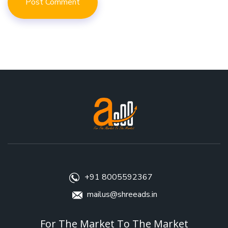
+91 8005592367
mailus@shreeads.in
For The Market To The Market